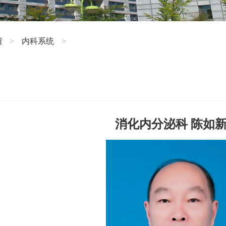
绍
内科系统
>
>
消化内分泌科 陈如