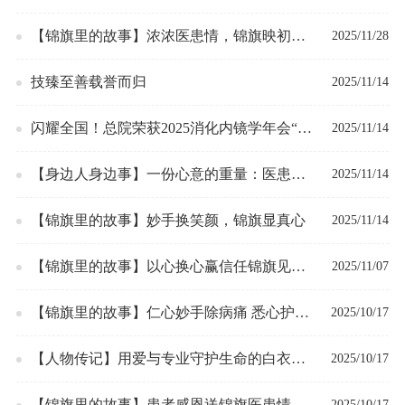
【锦旗里的故事】浓浓医患情，锦旗映初心
2025/11/28
——普外八西病区获赠锦旗
技臻至善载誉而归
2025/11/14
闪耀全国！总院荣获2025消化内镜学年会“全
2025/11/14
国优秀县域医院奖”
【身边人身边事】一份心意的重量：医患同
2025/11/14
心的温暖
【锦旗里的故事】妙手换笑颜，锦旗显真心
2025/11/14
【锦旗里的故事】以心换心赢信任锦旗见证
2025/11/07
医患情
【锦旗里的故事】仁心妙手除病痛 悉心护理
2025/10/17
暖人心——记妇科锦旗里的故事
【人物传记】用爱与专业守护生命的白衣天
2025/10/17
使——记肿瘤内科一病区主管护师刘红梅
【锦旗里的故事】患者感恩送锦旗医患情谊
2025/10/17