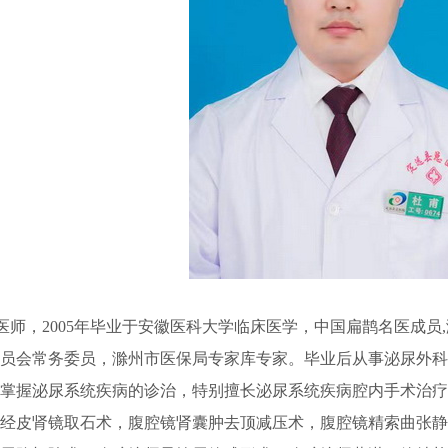
医师，
2005
年毕业于安徽医科大学临床医学，中国扁鹊名医成员
,
委员会常务委员，滁州市医保局专家库专家。毕业后从事泌尿外
练掌握泌尿系统疾病的诊治，特别擅长泌尿系统疾病腔内手术治
及经皮肾镜取石术，腹腔镜肾囊肿去顶减压术，腹腔镜精索曲张