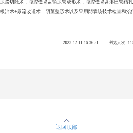
半尿路切除术，腹腔镜肾盂输尿管成形术，腹腔镜肾蒂淋巴管结
癌根治术
+
尿流改道术，阴茎整形术以及采用阴囊镜技术检查和治
2023-12-11 16:36:51
浏览人次: 110
返回顶部