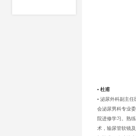
• 杜甫
• 泌尿外科副主任
会泌尿男科专业
院进修学习。熟
术，输尿管软镜