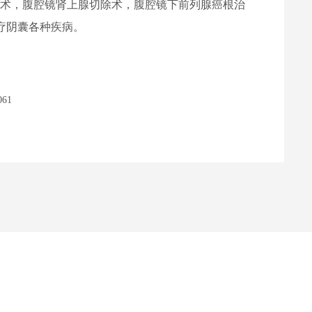
扎术，腹腔镜肾上腺切除术，腹腔镜下前列腺癌根治
疗阴囊各种疾病。
61