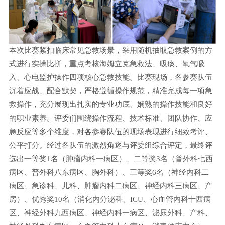
本次比赛紧扣临床常见急救场景，采用随机抽取急救案例的方
式进行实操比拼，重点考核海姆立克急救法、吸痰、氧气吸
入、心电监护操作四项核心急救技能。比赛现场，各参赛队伍
沉着应战、配合默契，严格遵循操作规范，精准完成每一项急
救操作，充分展现出扎实的专业功底、娴熟的操作技能和良好
的职业素养。评委们围绕操作流程、技术标准、团队协作、应
急反应等多个维度，对各参赛队伍的现场表现进行细致考评、
公平打分。经过各队伍的激烈角逐与评委组综合评定，最终评
选出一等奖1名（肿瘤内科一病区）、二等奖3名（普外科七西
病区、普外科八东病区、胸外科）、三等奖6名（神经内科二
病区、急诊科、儿科、肿瘤内科二病区、神经内科三病区、产
房）、优秀奖10名（消化内分泌科、ICU、心血管内科十西病
区、神经外科九西病区、神经内科一病区、泌尿外科、产科、