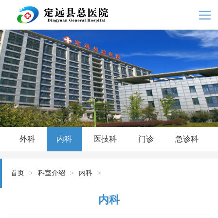
外科
内科
医技科
门诊
急诊科
首页
>
科室介绍
>
内科
>
内科