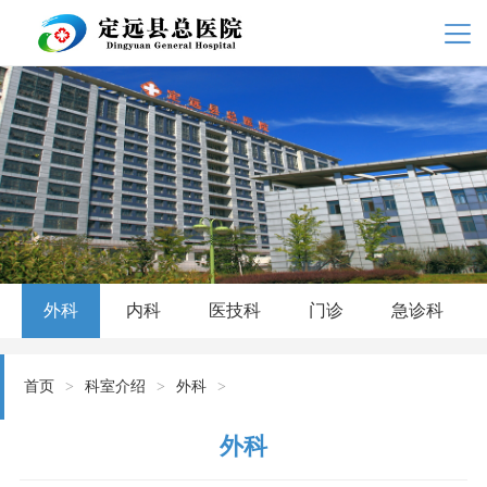
外科
内科
医技科
门诊
急诊科
首页
>
科室介绍
>
外科
>
外科