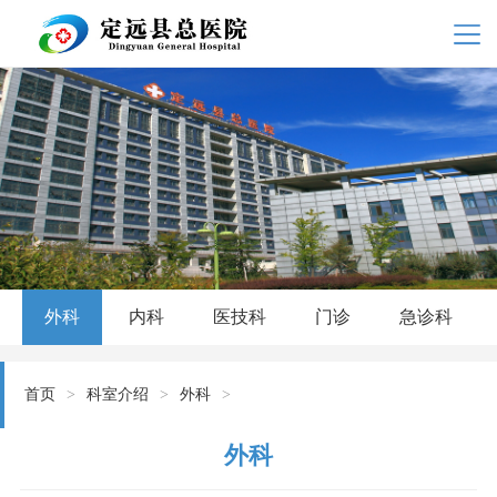
外科
内科
医技科
门诊
急诊科
首页
>
科室介绍
>
外科
>
外科