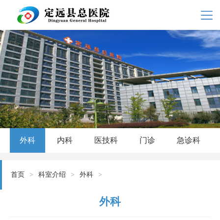
外科
内科
医技科
门诊
急诊科
首页
>
科室介绍
>
外科
>
外科