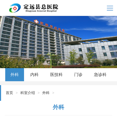
外科
内科
医技科
门诊
急诊科
首页
>
科室介绍
>
外科
>
外科