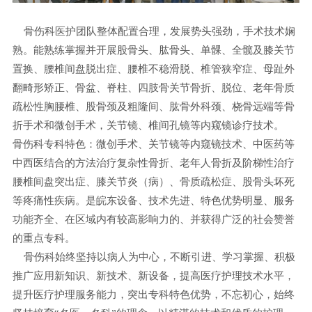
骨伤科医护团队整体配置合理，发展势头强劲，手术技术娴
熟。能熟练掌握并开展股骨头、肱骨头、单髁、全髋及膝关节
置换、腰椎间盘脱出症、腰椎不稳滑脱、椎管狭窄症、母趾外
翻畸形矫正、骨盆、脊柱、四肢骨关节骨折、脱位、老年骨质
疏松性胸腰椎、股骨颈及粗隆间、肱骨外科颈、桡骨远端等骨
折手术和微创手术，关节镜、椎间孔镜等内窥镜诊疗技术。
骨伤科专科特色：微创手术、关节镜等内窥镜技术、中医药等
中西医结合的方法治疗复杂性骨折、老年人骨折及阶梯性治疗
腰椎间盘突出症、膝关节炎（病）、骨质疏松症、股骨头坏死
等疼痛性疾病。是皖东设备、技术先进、特色优势明显、服务
功能齐全、在区域内有较高影响力的、并获得广泛的社会赞誉
的重点专科。
骨伤科始终坚持以病人为中心，不断引进、学习掌握、积极
推广应用新知识、新技术、新设备，提高医疗护理技术水平，
提升医疗护理服务能力，突出专科特色优势，不忘初心，始终