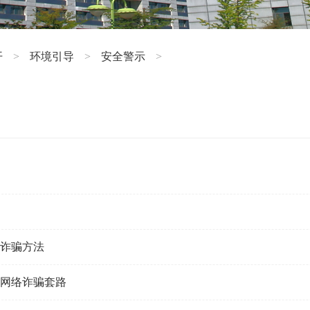
开
环境引导
安全警示
>
>
>
牌
络诈骗方法
发网络诈骗套路