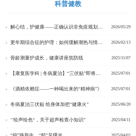
科普健教
解心结，护健康——正确认识非免疫规划疫
2026/05/29
苗
更年期综合征的护理：如何缓解潮热与情绪
2026/02/13
波动
骨龄测量护成长，健康讲座筑防线
2025/11/07
【康复医学科 | 冬病夏治】“三伏贴”即将上
2025/07/01
线！
《酒精依赖症——一种喝出来的“精神病”》
2025/07/01
冬病夏治三伏贴 给身体加把“健康火”
2025/06/20
‘’绘声绘色“，关于超声检查小知识”
2025/04/11
“抑”路新生，“郁”见曙光
2025/04/02