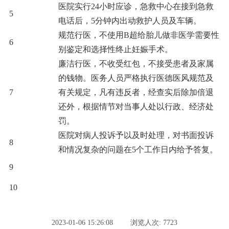
医院实行24小时应诊，急救中心在接到急救
5
电话后，5分钟内出动救护人员及车辆。
规范行医，不使用B超给胎儿做非医学需要性
6
别鉴定和选择性终止妊娠手术。
廉洁行医，不收受红包，不接受患者及家属
的钱物。医务人员严格执行医德医风规范及
7
有关规定，凡有违反者，经查实后除加倍退
还外，根据情节对当事人处以行政、经济处
罚。
医院对病人投诉予以及时处理，对书面投诉
8
和情况复杂的问题在5个工作日内给予答复。
9
10
2023-01-06 15:26:08
浏览人次: 7723