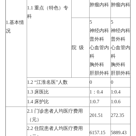
肿瘤内科
肿瘤内科
1.1 重点（特色）专
科
5
5
1.基本情
神经内科
神经内科
况
普外科
普外科
院 级
心血管内
心血管内
科
科
胸外科
胸外科
肝胆外科
肝胆外科
1.2 “江淮名医”人数
0
0
1.3 床医比
1：0.4
1:0.4
1.4 床护比
1:0.7
1:0.6
2.1 门诊患者人均医疗费用
201.51
272.35
（元）
2.2 住院患者人均医疗费用
6157.15
5889.43