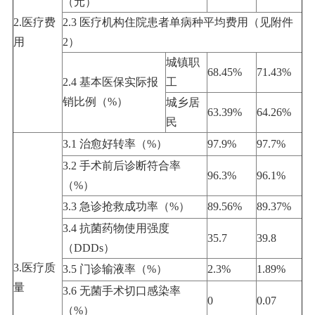
（元）
2.医疗费
2.3 医疗机构住院患者单病种平均费用（见附件
用
2）
城镇职
68.45%
71.43%
2.4 基本医保实际报
工
销比例（%）
城乡居
63.39%
64.26%
民
3.1 治愈好转率（%）
97.9%
97.7%
3.2 手术前后诊断符合率
96.3%
96.1%
（%）
3.3 急诊抢救成功率（%）
89.56%
89.37%
3.4 抗菌药物使用强度
35.7
39.8
（DDDs）
3.医疗质
3.5 门诊输液率（%）
2.3%
1.89%
量
3.6 无菌手术切口感染率
0
0.07
（%）