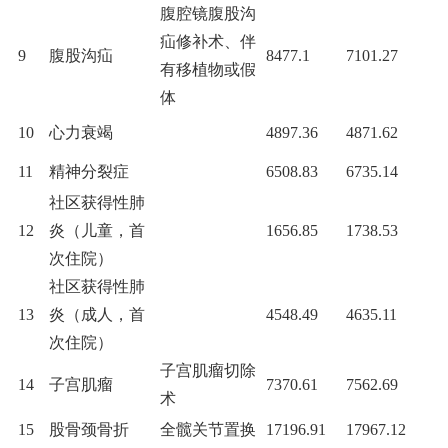
腹腔镜腹股沟
疝修补术、伴
9
腹股沟疝
8477.1
7101.27
有移植物或假
体
10
心力衰竭
4897.36
4871.62
11
精神分裂症
6508.83
6735.14
社区获得性肺
12
炎（儿童，首
1656.85
1738.53
次住院）
社区获得性肺
13
炎（成人，首
4548.49
4635.11
次住院）
子宫肌瘤切除
14
子宫肌瘤
7370.61
7562.69
术
15
股骨颈骨折
全髋关节置换
17196.91
17967.12