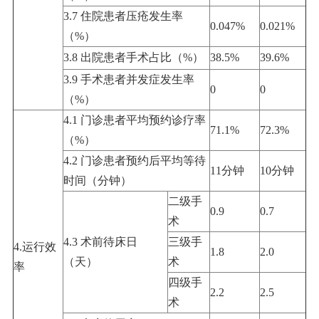
3.7 住院患者压疮发生率
0.047%
0.021%
（%）
3.8 出院患者手术占比（%）
38.5%
39.6%
3.9 手术患者并发症发生率
0
0
（%）
4.1 门诊患者平均预约诊疗率
71.1%
72.3%
（%）
4.2 门诊患者预约后平均等待
11分钟
10分钟
时间（分钟）
二级手
0.9
0.7
术
4.3 术前待床日
三级手
4.运行效
1.8
2.0
（天）
术
率
四级手
2.2
2.5
术