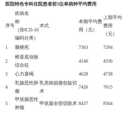
医院特色专科住院患者前5位单病种平均费用
疾病名
上期平均
称
本期平均费
序号
术式
费用
（按ICD-10
用（元）
（元）
编码分类）
1
脑梗死
7363
7294
椎基底动脉
2
4146
4336
综合征
3
心力衰竭
4628
4738
乳腺恶性肿
乳房病损微创旋切
4
7426
7615
瘤
术
甲状腺恶性
5
甲状腺全部切除术
8437
8564
肿瘤