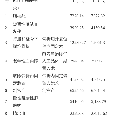
号
ICD-10编码分
用（元）
用（元）
类）
1
脑梗死
7226.14
7372.82
短暂性脑缺血
2
3920.25
4150.54
发作
持股和桡骨下
骨折切开复位
3
12289.27
12661.3
端均骨折
伴内固定术
白内障摘除伴
4
老年性白内障
人工晶体一期
2948.04
2909.7
置入术
取除骨折内固
骨折内固定装
5
4127.92
4569.75
定装置
置去除术
6
剖宫产
剖宫产
6525.56
6501.44
慢性阻塞性肺
7
5410.95
5,188.79
疾病
8
脑出血
23293.31
23912.62