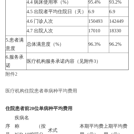
4.4 病床使用率（%）
95.4%
93.2%
4.5 出院者平均住院日（天）
6.9
6.9
4.6 门诊人次
150493
142449
4.7 出院人次
17010
18330
5.患者满
总体满意度（%）
96.3%
96.2%
意度
6.服务承
医疗机构服务承诺内容（见附件3）
诺
附件2
医疗机构住院患者单病种平均费用
住院患者前20位单病种平均费用
疾病名
序
称 （按
本期平均费
上期平均费
术式