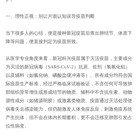
一、理性正视：别让片面认知误导疫苗判断
当下很多人的心结，便是接种新冠疫苗后查出肺结节、体质下
降等问题，便直接判定为疫苗所致。
从医学专业角度来看，新冠科兴疫苗属于灭活疫苗，主要成分
为灭活的新冠病毒（SARS-CoV-2）抗原‌、‌佐剂（氢氧化铝）‌
以及‌辅料（如氯化钠、磷酸盐缓冲液等）‌。所有成分均符合国
际疫苗生产标准，经过严格临床试验验证，不含任何可导致肺
部组织异常增生或形成结节的物质。辅料中不含抗生素、动物
源性成分（如猪源明胶）或激素类物质。疫苗通过灭活处理使
病毒失去感染能力，但仍能激发人体免疫反应，刺激免疫系统
产生抗体，但不会在体内长期蓄积，更不会迁移至肺部引发占
位性病变。