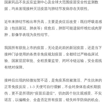
国家药品不良反应监测中心及全球大范围疫苗安全性监测数
据，均未发现接种灭活疫苗与肺结节发病存在关联性。
近年来肺结节检出率升高，主要是炎症后改变：既往呼吸道感
染（包括新冠、肺炎等）痊愈后，肺部可能遗留纤维灶或肉芽
肿，影像学表现为良性结节。
我国所有获批上市的疫苗，无论是此前的新冠疫苗，还是当下
接种门诊使用的各类非免疫规划疫苗，全都经过严格临床试
验、国家层层审批、全程质量监管、闭环冷链运输，安全底线
有绝对保障。
接种后出现的轻微短暂不适，是免疫系统被激活、产生抗体的
正常免疫反应，1-3 天便可自行缓解，不会对身体造成长期损
伤，更不是所谓的“疫苗后遗症”。切勿因个别主观感受、不实
谣言，以偏概全、全盘否定所有疫苗，错失科学防病的机会。