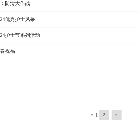
普：防滑大作战
024优秀护士风采
024护士节系列活动
新春祝福
«
1
2
»