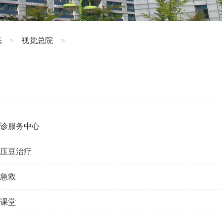
态
视觉总院
>
>
会诊服务中心
穴压豆治疗
确急救
小课堂